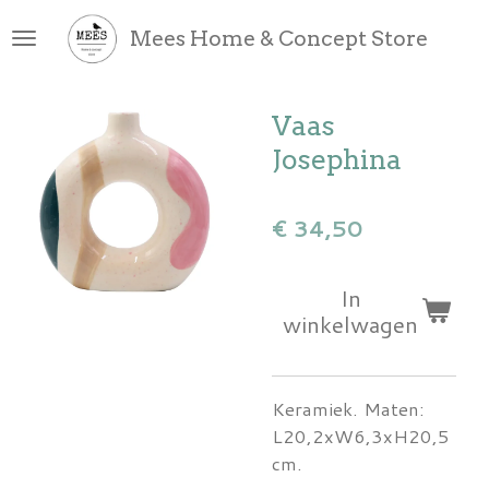
Ga
Mees Home & Concept Store
direct
naar
de
Vaas
hoofdinhoud
Josephina
€ 34,50
In
winkelwagen
Keramiek. Maten:
L20,2xW6,3xH20,5
cm.