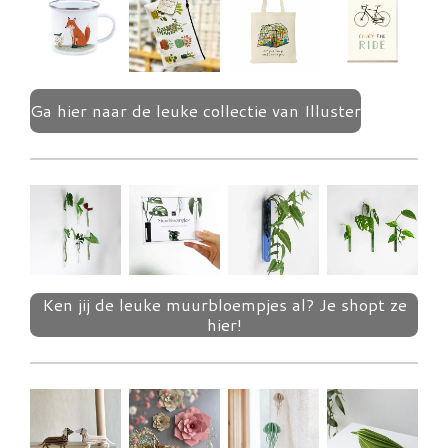
Ga hier naar de leuke collectie van Illuster
Ken jij de leuke muurbloempjes al? Je shopt ze
hier!