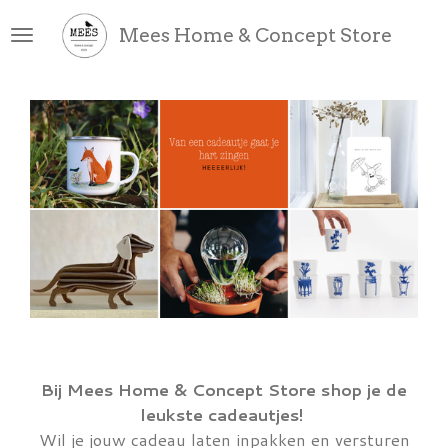
Ga
Mees Home & Concept Store
direct
naar
de
hoofdinhoud
Bij Mees Home & Concept Store shop je de
leukste cadeautjes!
Wil je jouw cadeau laten inpakken en versturen