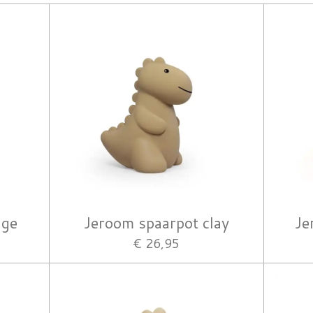
age
Jeroom spaarpot clay
Je
€ 26,95