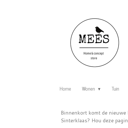
Ga
direct
naar
de
hoofdinhoud
Home
Wonen
Tuin
Binnenkort komt de nieuwe ki
Sinterklaas? Hou deze pagina