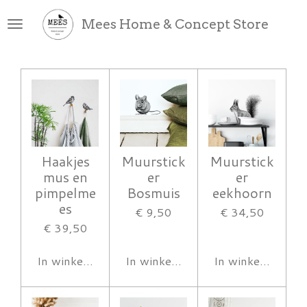
Ga
Mees Home & Concept Store
direct
naar
de
hoofdinhoud
Haakjes
Muurstick
Muurstick
mus en
er
er
pimpelme
Bosmuis
eekhoorn
es
€ 9,50
€ 34,50
€ 39,50
In winkelwagen
In winkelwagen
In winkelwagen