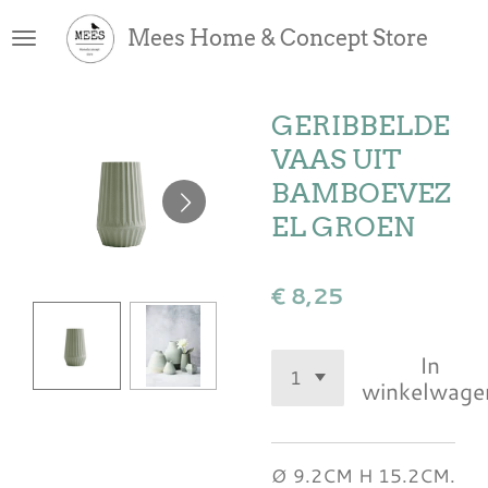
Ga
Mees Home & Concept Store
direct
naar
de
GERIBBELDE
hoofdinhoud
VAAS UIT
BAMBOEVEZ
EL GROEN
€ 8,25
In
winkelwage
Ø 9.2CM H 15.2CM.