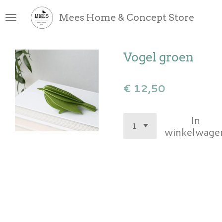
Ga
Mees Home & Concept Store
direct
naar
de
Vogel groen
hoofdinhoud
€ 12,50
In
winkelwage