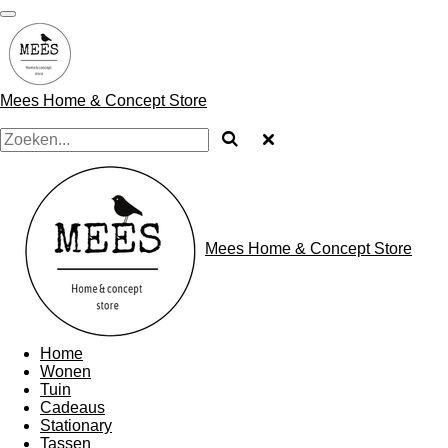
Ga
direct
naar
de
hoofdinhoud
Mees Home & Concept Store
Mees Home & Concept Store
Home
Wonen
Tuin
Cadeaus
Stationary
Tassen