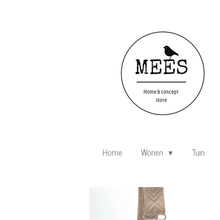
Ga
direct
naar
de
hoofdinhoud
Home
Wonen
Tuin