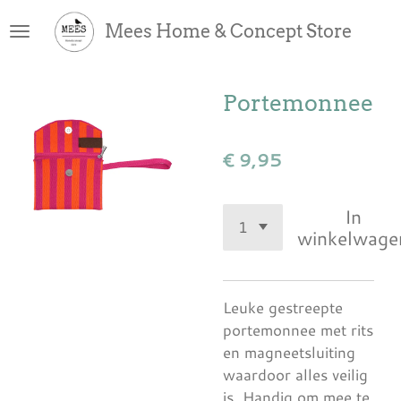
Ga
Mees Home & Concept Store
direct
naar
de
Portemonnee
hoofdinhoud
€ 9,95
In
winkelwage
Leuke gestreepte
portemonnee met rits
en magneetsluiting
waardoor alles veilig
is. Handig om mee te