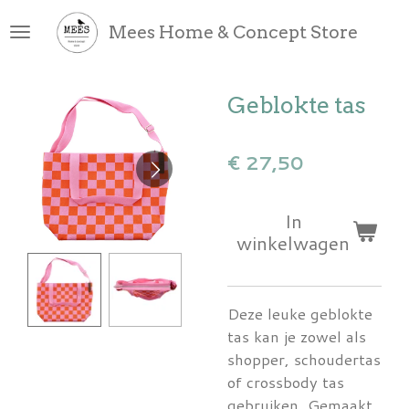
Ga
Mees Home & Concept Store
direct
naar
de
Geblokte tas
hoofdinhoud
€ 27,50
In
winkelwagen
Deze leuke geblokte
tas kan je zowel als
shopper, schoudertas
of crossbody tas
gebruiken. Gemaakt