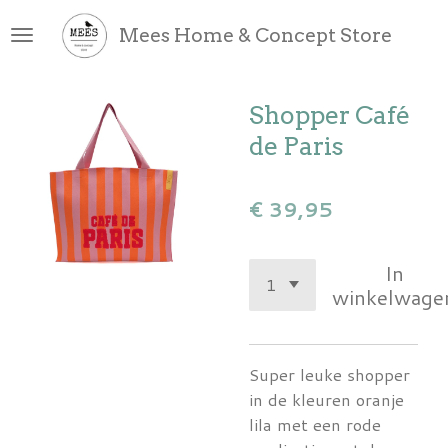
Ga
Mees Home & Concept Store
direct
naar
de
Shopper Café
hoofdinhoud
de Paris
€ 39,95
In
winkelwage
Super leuke shopper
in de kleuren oranje
lila met een rode