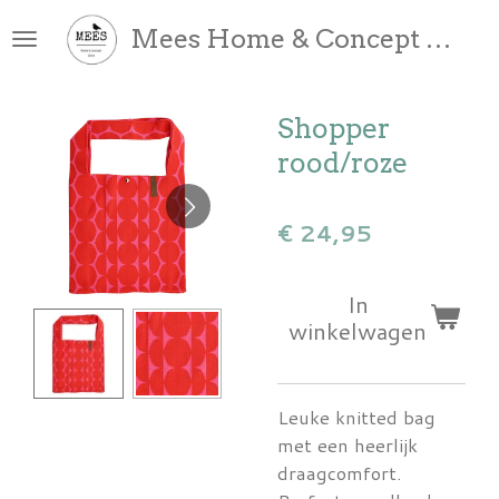
Ga
Mees Home & Concept Store
direct
naar
de
Shopper
hoofdinhoud
rood/roze
€ 24,95
In
winkelwagen
Leuke knitted bag
met een heerlijk
draagcomfort.