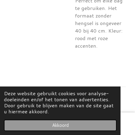
Perfect om elke dag
te gebruiken. Het
formaat zonder
hengsel is ongeveer
40 bij 40 cm. Kleur:
rood met roze
accenten.
Deze website gebruikt cookies voor analyse-
doeleinden en/of het tonen van advertenties.
© 2026 Mees Home & Concept Store
Door gebruik te blijven maken van de site gaat
u hiermee akkoord.
Akkoord
E-mailadres
Kaart
Instagram