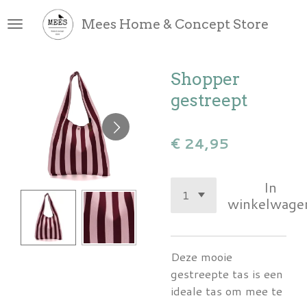
Ga
Mees Home & Concept Store
direct
naar
de
Shopper
hoofdinhoud
gestreept
€ 24,95
In
winkelwage
Deze mooie
gestreepte tas is een
ideale tas om mee te