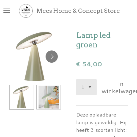
Ga
Mees Home & Concept Store
direct
naar
de
Lamp led
hoofdinhoud
groen
€ 54,00
In
winkelwage
Deze oplaadbare
lamp is geweldig. Hij
heeft 3 soorten licht: