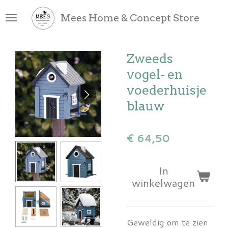
Ga
Mees Home & Concept Store
direct
naar
de
Zweeds
hoofdinhoud
vogel- en
voederhuisje
blauw
€ 64,50
In
winkelwagen
Geweldig om te zien