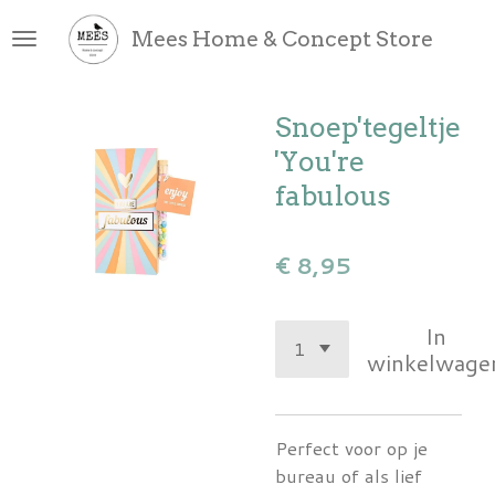
Ga
Mees Home & Concept Store
direct
naar
de
Snoep'tegeltje
hoofdinhoud
'You're
fabulous
€ 8,95
In
winkelwage
Perfect voor op je
bureau of als lief