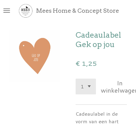
Ga
Mees Home & Concept Store
direct
naar
de
Cadeaulabel
hoofdinhoud
Gek op jou
€ 1,25
In
winkelwage
Cadeaulabel in de
vorm van een hart