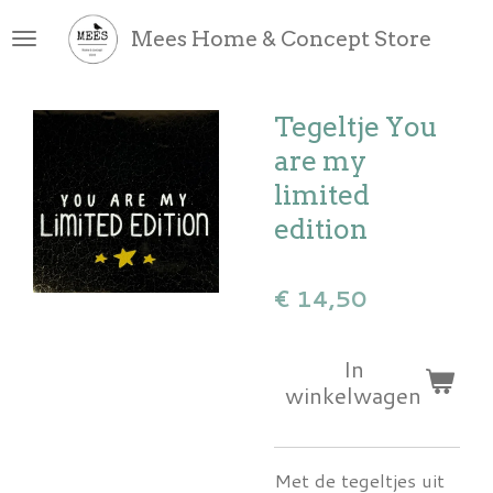
Ga
Mees Home & Concept Store
direct
naar
de
Tegeltje You
hoofdinhoud
are my
limited
edition
€ 14,50
In
winkelwagen
Met de tegeltjes uit