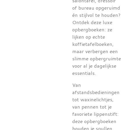
salontafel, dressoir
of bureau opgeruimd
én stijlvol te houden?
Ontdek deze luxe
opbergboeken: ze
lijken op echte
koffietafelboeken,
maar verbergen een
slimme opbergruimte
voor al je dagelijkse
essentials.
Van
afstandsbedieningen
tot waxinelichtjes,
van pennen tot je
favoriete lippenstift:
deze opbergboeken
houden je spullen