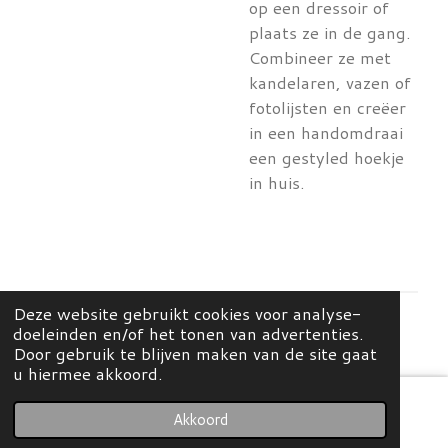
op een dressoir of
plaats ze in de gang.
Combineer ze met
kandelaren, vazen of
fotolijsten en creëer
in een handomdraai
een gestyled hoekje
in huis.
Deze website gebruikt cookies voor analyse-
doeleinden en/of het tonen van advertenties.
© 2026 Mees Home & Concept Store
Door gebruik te blijven maken van de site gaat
u hiermee akkoord.
Akkoord
E-mailadres
Kaart
Instagram