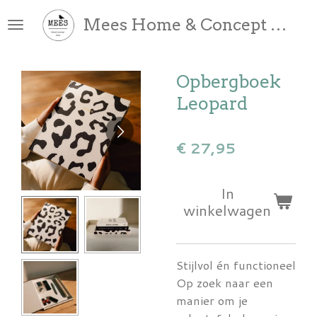
Ga
Mees Home & Concept Store
direct
naar
de
Opbergboek
hoofdinhoud
Leopard
€ 27,95
In
winkelwagen
Stijlvol én functioneel
Op zoek naar een
manier om je