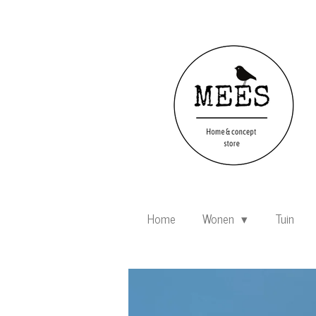
Ga
direct
naar
de
hoofdinhoud
Home
Wonen
Tuin