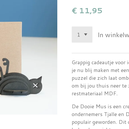
€ 11,95
In winkel
Grappig cadeautje voor i
je nu blij maken met e
puzzel die zich laat om
om bij jou thuis neer t
restmateriaal MDF.
De Dooie Mus is een cre
ondernemers Tjalle en D
populair geworden. Dit c