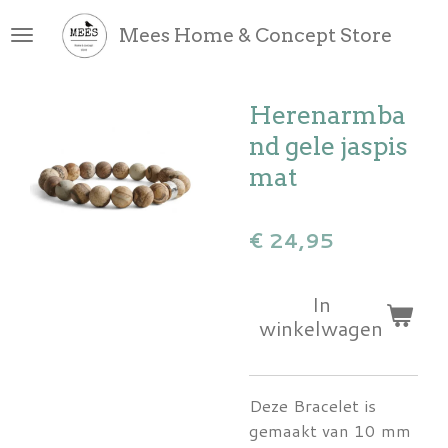
Ga
Mees Home & Concept Store
direct
naar
de
Herenarmba
hoofdinhoud
nd gele jaspis
mat
€ 24,95
In
winkelwagen
Deze Bracelet is
gemaakt van 10 mm