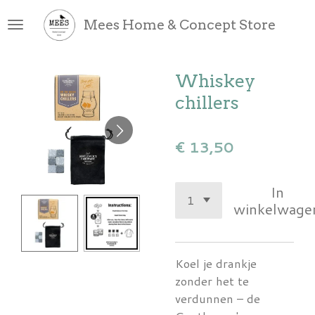
Ga
Mees Home & Concept Store
direct
naar
de
Whiskey
hoofdinhoud
chillers
€ 13,50
In
winkelwage
Koel je drankje
zonder het te
verdunnen – de