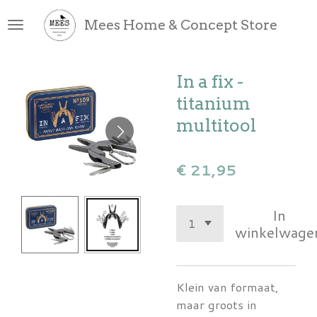
Ga
Mees Home & Concept Store
direct
naar
de
In a fix -
hoofdinhoud
titanium
multitool
€ 21,95
In
winkelwage
Klein van formaat,
maar groots in