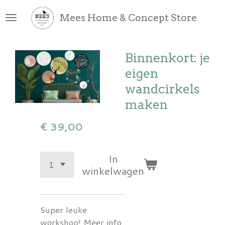
Ga
Mees Home & Concept Store
direct
naar
de
Binnenkort: je
hoofdinhoud
eigen
wandcirkels
maken
€ 39,00
In
winkelwagen
Super leuke
workshop! Meer info