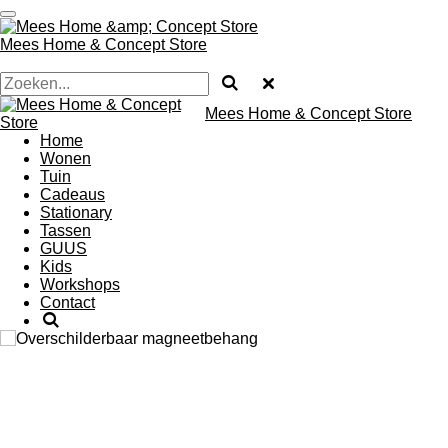
Ga
direct
Mees Home & Concept Store
naar
de
hoofdinhoud
Mees Home & Concept Store
Home
Wonen
Tuin
Cadeaus
Stationary
Tassen
GUUS
Kids
Workshops
Contact