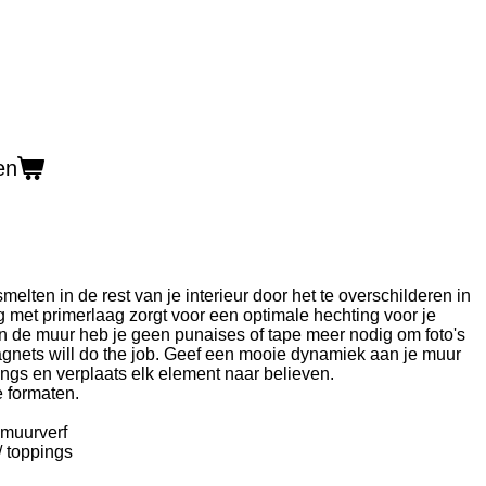
en
lten in de rest van je interieur door het te overschilderen in
 met primerlaag zorgt voor een optimale hechting voor je
n de muur heb je geen punaises of tape meer nodig om foto's
agnets will do the job. Geef een mooie dynamiek aan je muur
gs en verplaats elk element naar believen.
e formaten.
 muurverf
 toppings