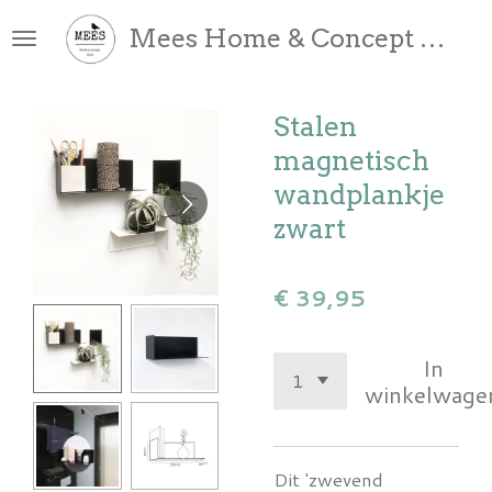
Ga
Mees Home & Concept Store
direct
naar
de
Stalen
hoofdinhoud
magnetisch
wandplankje
zwart
€ 39,95
In
winkelwage
Dit 'zwevend