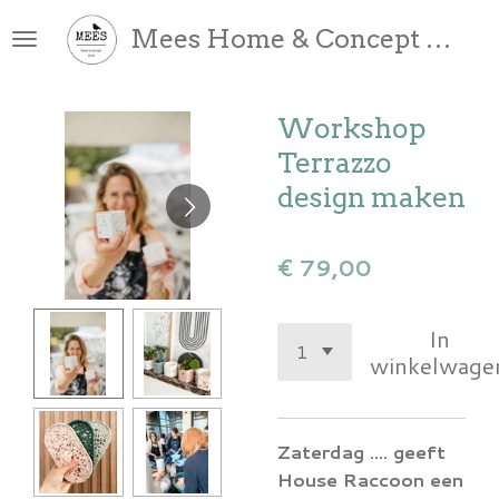
Ga
Mees Home & Concept Store
direct
naar
de
Workshop
hoofdinhoud
Terrazzo
design maken
€ 79,00
In
winkelwage
Zaterdag .... geeft
House Raccoon een