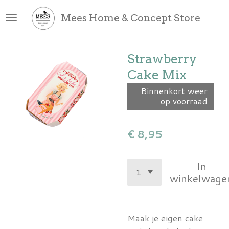
Ga
Mees Home & Concept Store
direct
naar
de
Strawberry
hoofdinhoud
Cake Mix
Binnenkort weer
op voorraad
€ 8,95
In
winkelwage
Maak je eigen cake