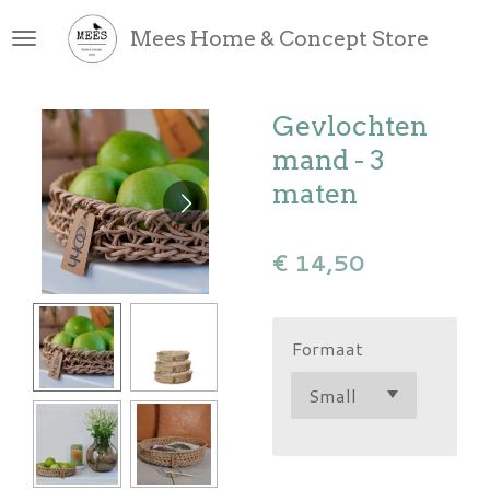
Ga
Mees Home & Concept Store
direct
naar
de
Gevlochten
hoofdinhoud
mand - 3
maten
€ 14,50
Formaat