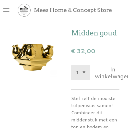
Ga
Mees Home & Concept Store
direct
naar
de
Midden goud
hoofdinhoud
€ 32,00
In
winkelwage
Stel zelf de mooiste
tulpenvaas samen!
Combineer dit
middenstuk met een
top en bodem en