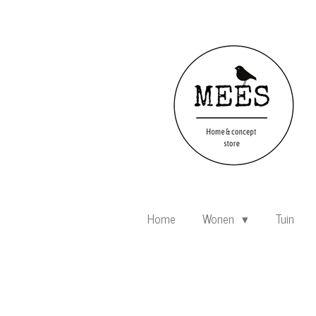
Ga
direct
naar
de
hoofdinhoud
Home
Wonen
Tuin