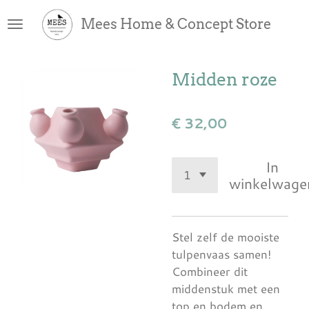
Ga
Mees Home & Concept Store
direct
naar
de
Midden roze
hoofdinhoud
€ 32,00
In
winkelwage
Stel zelf de mooiste
tulpenvaas samen!
Combineer dit
middenstuk met een
top en bodem en