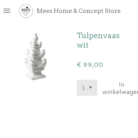
Ga
Mees Home & Concept Store
direct
naar
de
Tulpenvaas
hoofdinhoud
wit
€ 99,00
In
winkelwage