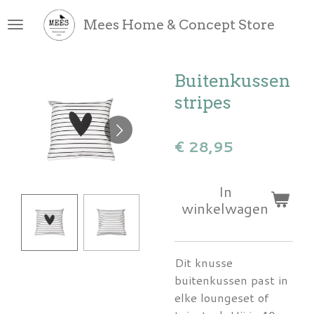
Ga
Mees Home & Concept Store
direct
naar
de
Buitenkussen
hoofdinhoud
stripes
€ 28,95
In
winkelwagen
Dit knusse
buitenkussen past in
elke loungeset of