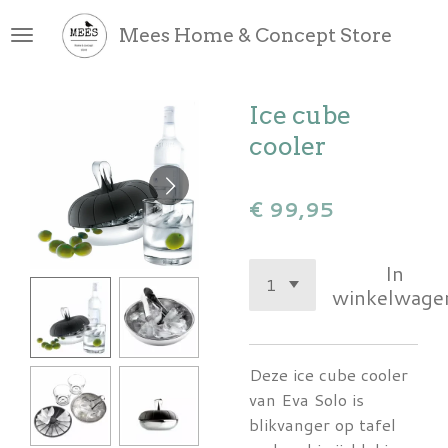
Ga
Mees Home & Concept Store
direct
naar
de
Ice cube
hoofdinhoud
cooler
€ 99,95
In
winkelwage
Deze ice cube cooler
van Eva Solo is
blikvanger op tafel