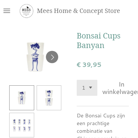
Ga
Mees Home & Concept Store
direct
naar
de
Bonsai Cups
hoofdinhoud
Banyan
€ 39,95
In
winkelwage
De Bonsai Cups zijn
een prachtige
combinatie van