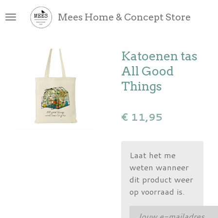
Ga
Mees Home & Concept Store
direct
naar
de
Katoenen tas
hoofdinhoud
All Good
Things
€ 11,95
Laat het me
weten wanneer
dit product weer
op voorraad is.