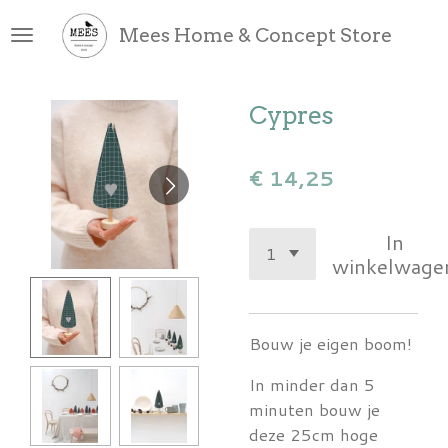
Ga
Mees Home & Concept Store
direct
naar
de
Cypres
hoofdinhoud
€ 14,25
In
winkelwage
Bouw je eigen boom!
In minder dan 5
minuten bouw je
deze 25cm hoge