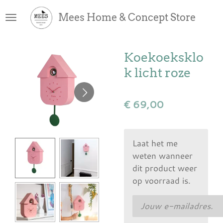
Ga
Mees Home & Concept Store
direct
naar
de
Koekoeksklo
hoofdinhoud
k licht roze
€ 69,00
Laat het me
weten wanneer
dit product weer
op voorraad is.