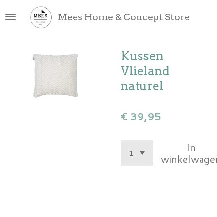
Ga
Mees Home & Concept Store
direct
naar
de
Kussen
hoofdinhoud
Vlieland
naturel
€ 39,95
In
winkelwage