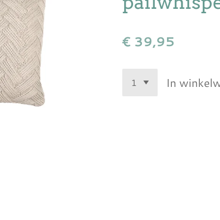
pailwhisp
€ 39,95
In winkel