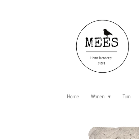
Ga
direct
naar
de
hoofdinhoud
Home
Wonen
Tuin