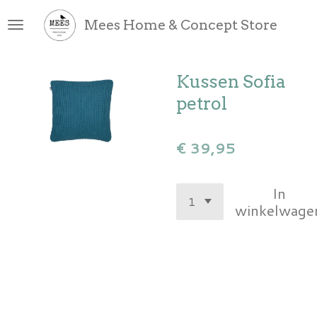
Ga
Mees Home & Concept Store
direct
naar
de
Kussen Sofia
hoofdinhoud
petrol
€ 39,95
In
winkelwage