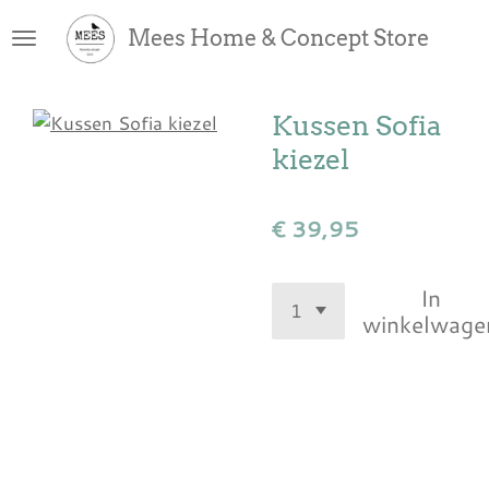
Ga
Mees Home & Concept Store
direct
naar
de
Kussen Sofia
hoofdinhoud
kiezel
€ 39,95
In
winkelwage