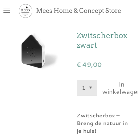
Ga
Mees Home & Concept Store
direct
naar
de
Zwitscherbox
hoofdinhoud
zwart
€ 49,00
In
winkelwage
Zwitscherbox –
Breng de natuur in
je huis!