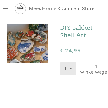
Ga
Mees Home & Concept Store
direct
naar
de
DIY pakket
hoofdinhoud
Shell Art
€ 24,95
In
winkelwage