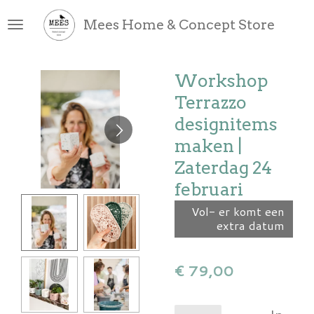
Ga
Mees Home & Concept Store
direct
naar
de
Workshop
hoofdinhoud
Terrazzo
designitems
maken |
Zaterdag 24
februari
Vol- er komt een
extra datum
€ 79,00