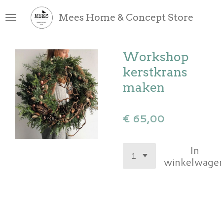
Ga
Mees Home & Concept Store
direct
naar
de
Workshop
hoofdinhoud
kerstkrans
maken
€ 65,00
In
winkelwage