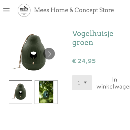
Ga
Mees Home & Concept Store
direct
naar
de
Vogelhuisje
hoofdinhoud
groen
€ 24,95
In
winkelwage