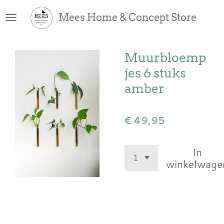
Ga
Mees Home & Concept Store
direct
naar
de
Muurbloemp
hoofdinhoud
jes 6 stuks
amber
€ 49,95
In
winkelwage