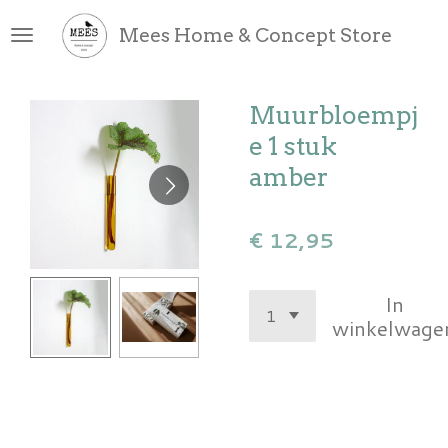
Ga
Mees Home & Concept Store
direct
naar
de
Muurbloempj
hoofdinhoud
e 1 stuk
amber
€ 12,95
In
winkelwage